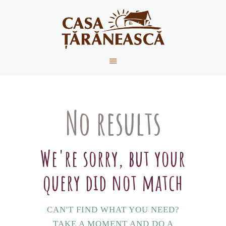
ACASĂ
DESPRE NOI
PRODUSE
No results
REȚETE
CONTACT
NOUTĂȚI
We're sorry, but your
query did not match
CAN'T FIND WHAT YOU NEED?
TAKE A MOMENT AND DO A