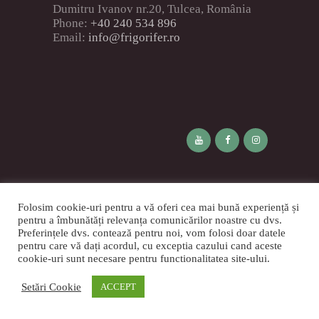
Dumitru Ivanov nr.20, Tulcea, România
Phone:
+40 240 534 896
Email:
info@frigorifer.ro
Blog
Contactează-ne
.
Tombola
Folosim cookie-uri pentru a vă oferi cea mai bună experiență și
SAGA
pentru a îmbunătăți relevanța comunicărilor noastre cu dvs.
Preferințele dvs. contează pentru noi, vom folosi doar datele
pentru care vă dați acordul, cu exceptia cazului cand aceste
cookie-uri sunt necesare pentru functionalitatea site-ului.
FRIGORIFER SA
© 2026. Toate
drepturile rezervate.
Setări Cookie
ACCEPT