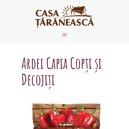
ACASĂ
DESPRE NOI
PRODUSE
Ardei Capia Copți și
REȚETE
CONTACT
Decojiți
NOUTĂȚI