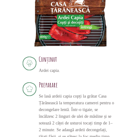
Conținut
Ardei capia.
Preparare
Se lasă ardeii capia copți la grătar Casa
Țărănească la temperatura camerei pentru o
decongelare lentă. Într-o tigaie, se
încălzesc 2 linguri de ulei de măsline și se
sotează 2 căței de usturoi tocați timp de 1–
2 minute. Se adaugă ardeii decongelați,
tăiați fâșii, și se gătesc la foc mediu timp