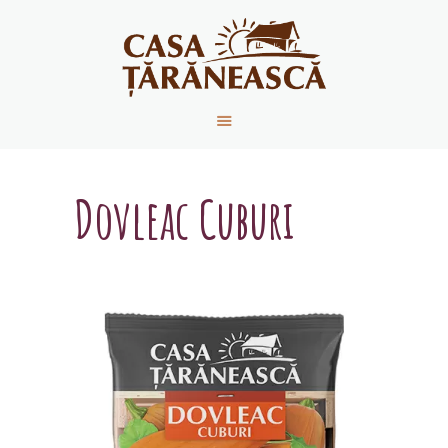
ACASĂ
DESPRE NOI
PRODUSE
Dovleac Cuburi
REȚETE
CONTACT
NOUTĂȚI