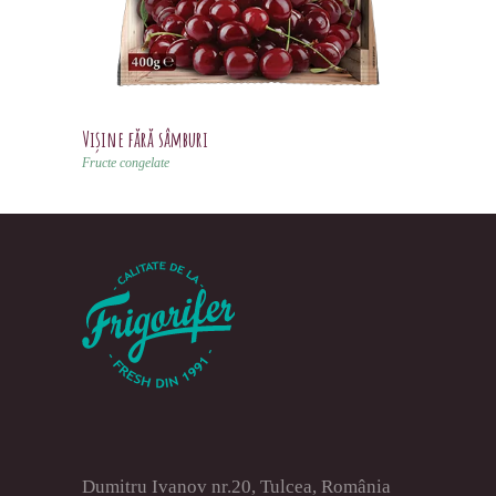
Vișine fără sâmburi
Fructe congelate
Dumitru Ivanov nr.20, Tulcea, România