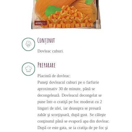
Conținut
Dovleac cuburi.
Preparare
Placintă de dovleac:
Puneţi dovleacul cuburi pe o farfurie
aproximativ 30 de minute, până se
decongelează. Dovleacul decongelat se
pune într-o cratiţă pe foc moderat cu 2
linguri de ulei, iar deasupra se presară
zahăr şi scorţişoară, după gust. Se căleşte
conţinutul până se evaporă apa din dovleac.
După ce este gata, se ia cratiţa de pe foc şi