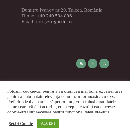
Dumitru Ivanov nr.20, Tulcea, România
Phone:
+40 240 534 896
Email:
info@frigorifer.ro
Blog
Contactează-ne
.
Tombola
Folosim cookie-uri pentru a vă oferi cea mai bună experiență și
SAGA
pentru a îmbunătăți relevanța comunicărilor noastre cu dvs.
Preferințele dvs. contează pentru noi, vom folosi doar datele
pentru care vă dați acordul, cu exceptia cazului cand aceste
cookie-uri sunt necesare pentru functionalitatea site-ului.
FRIGORIFER SA
© 2026. Toate
drepturile rezervate.
Setări Cookie
ACCEPT