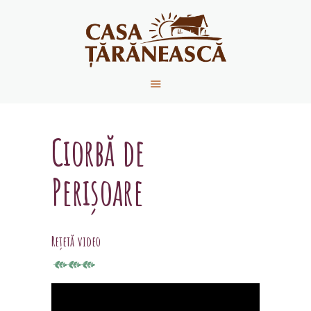
ACASĂ
DESPRE NOI
PRODUSE
Ciorbă de
REȚETE
CONTACT
Perișoare
NOUTĂȚI
Rețetă video