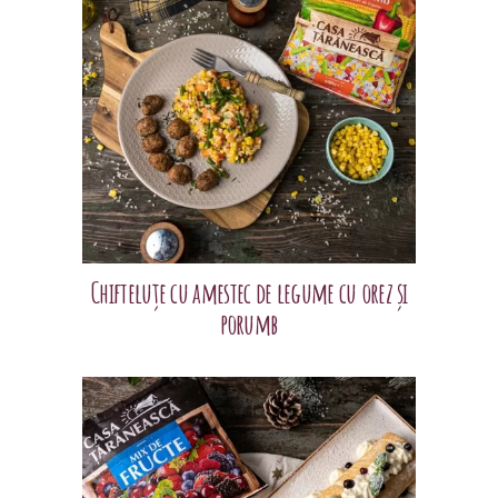
Chifteluțe cu amestec de legume cu orez și
porumb