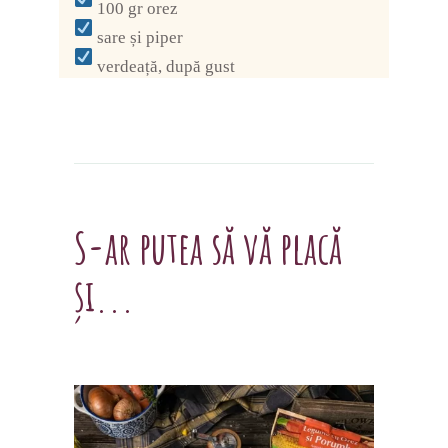
100 gr orez
sare și piper
verdeață, după gust
S-ar putea să vă placă
și...